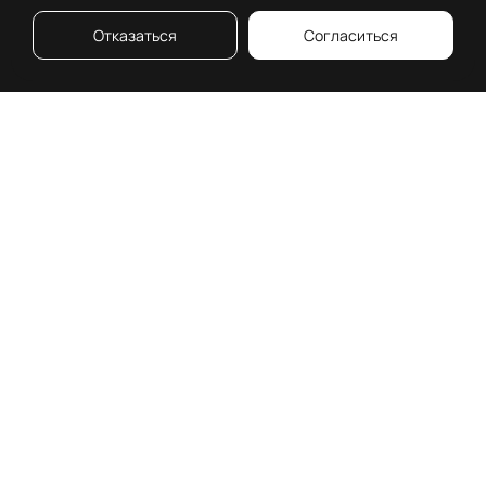
Отказаться
Согласиться
О премии
Московская 26
Что о нас говорят
Номинанты
История
Номинации
Классификация
Жюри
объектов
Сроки
Независимый
проведения
консультант