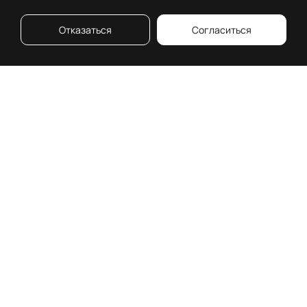
Отказаться
Согласиться
О премии
Московская 26
Что о нас говорят
Номинанты
История
Номинации
Классификация
Жюри
объектов
Сроки
Независимый
проведения