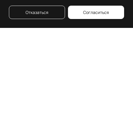
Отказаться
Согласиться
О премии
Московская 26
Что о нас говорят
Номинанты
История
Номинации
Классификация
Жюри
объектов
Сроки
Независимый
проведения