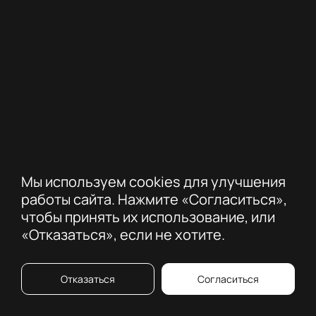
Леон Пряжников
Комитет по оценке
Ком
специальных номинаций
спе
Мы используем cookies для улучшения
работы сайта. Нажмите «Согласиться»,
Компания
Группа «Самолет»
К
чтобы принять их использование, или
«Отказаться», если не хотите.
Должность
Директор по продукту
Д
Отказаться
Согласиться