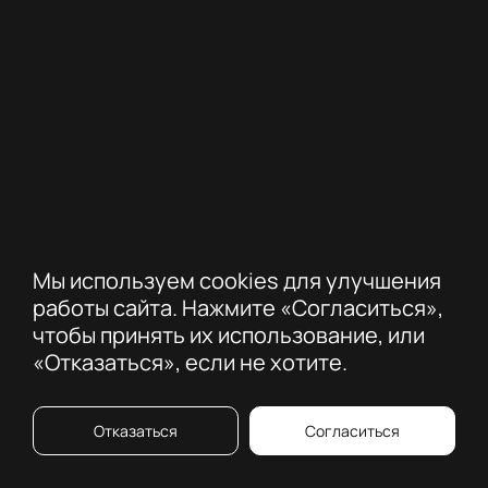
Антон Северьянов
Комитет по
Ком
Мы используем cookies для улучшения
профессиональным
пр
работы сайта. Нажмите «Согласиться»,
номинациям
но
чтобы принять их использование, или
«Отказаться», если не хотите.
Компания
РКС Девелопмент
К
Отказаться
Согласиться
Должность
Директор по цифровизации и трансформации
Д